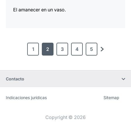
El amanecer en un vaso.
1
2
3
4
5
Siguiente
Contacto
Indicaciones jurídicas
Sitemap
Sitio
[Website
web
information]
Copyright © 2026