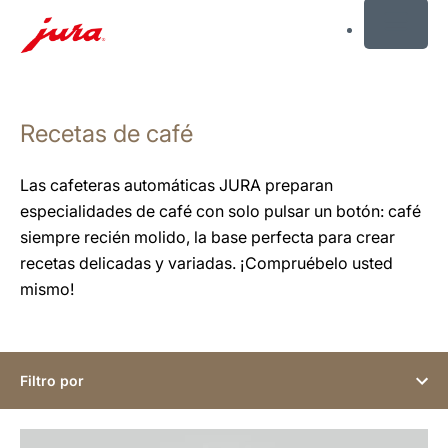
MENU
Saltar
a
Recetas de café
el
contenido
Saltar
Las cafeteras automáticas JURA preparan
a
especialidades de café con solo pulsar un botón: café
la
siempre recién molido, la base perfecta para crear
búsqueda
recetas delicadas y variadas. ¡Compruébelo usted
mismo!
Filtro por
para