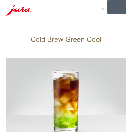
MENU
Saltar
a
Cold Brew Green Cool
el
contenido
Saltar
a
la
búsqueda