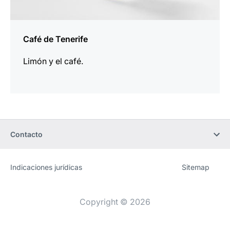
Café de Tenerife
Limón y el café.
Contacto
Indicaciones jurídicas
Sitemap
Sitio
[Website
web
information]
Copyright © 2026