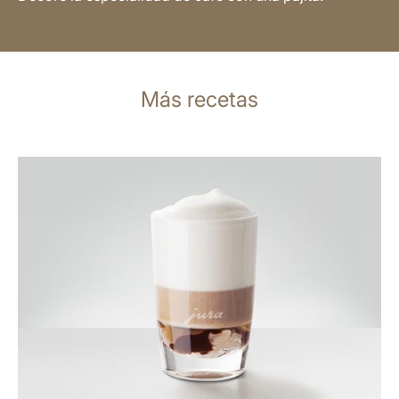
Más recetas
para
la
receta